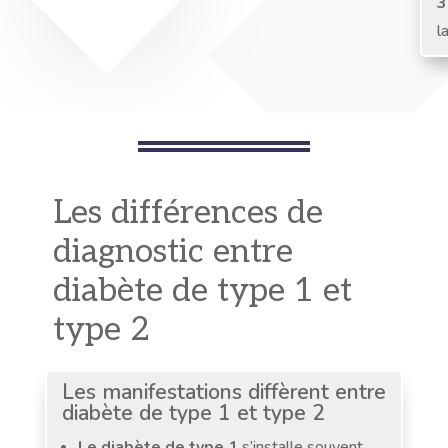
3
l
Les différences de
diagnostic entre
diabète de type 1 et
type 2
Les manifestations diffèrent entre
diabète de type 1 et type 2
Le diabète de type 1
s’installe souvent