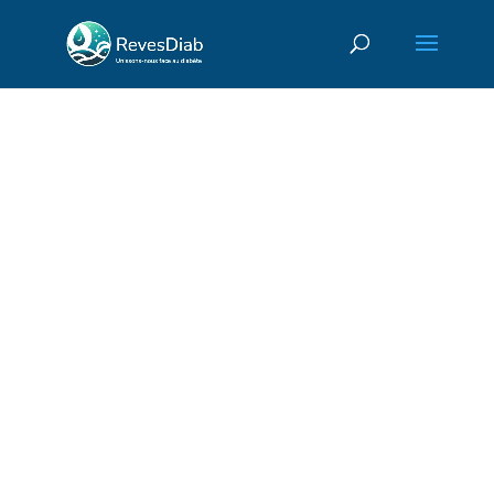
A partir de quel taux
de glycémie est-on
diabétique ?
A partir de quel taux de
glycémie est-on diabétique ?
Apprenez à interpréter vos
valeurs, reconnaître les seuils
critiques et agir rapidement