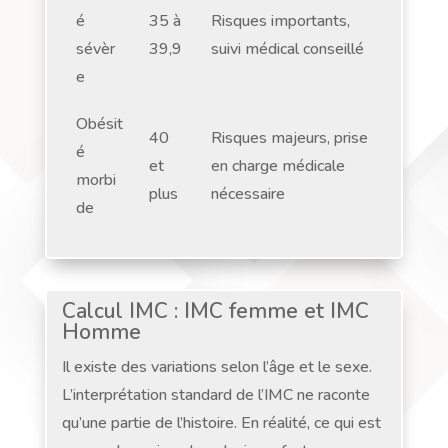
é
35 à
Risques importants,
sévèr
39,9
suivi médical conseillé
e
Obésit
40
Risques majeurs, prise
é
et
en charge médicale
morbi
plus
nécessaire
de
Calcul IMC : IMC femme et IMC
Homme
Il existe des variations selon l’âge et le sexe.
L’interprétation standard de l’IMC ne raconte
qu’une partie de l’histoire. En réalité, ce qui est