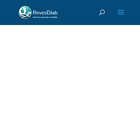
Calcul IMC :
Connaître son indice
de masse corporelle
idéal
Connaître son indice de masse
corporelle grâce à notre outil
de calcul IMC est très simple.
Découvrez le calcul IMC en 2