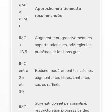
gori
Approche nutritionnelle
e
recommandée
d’IM
C
IMC
Augmenter progressivement les
<
apports caloriques, privilégier les
18,5
protéines et les bons gras
IMC
entre
Réduire modérément les calories,
25
augmenter les fibres, limiter les
et
sucres raffinés
30
Suivi nutritionnel personnalisé,
IMC
restructuration progressive des