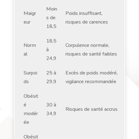
Moin
Maigr
Poids insuffisant,
s de
eur
risques de carences
18,5
18,5
Norm
Corpulence normale,
à
al
risques de santé faibles
24,9
Surpoi
25 à
Excès de poids modéré,
ds
29,9
vigilance recommandée
Obésit
é
30 à
Risques de santé accrus
modér
34,9
ée
Obésit