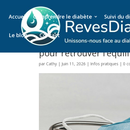
Accueil
Comprendre le diabète
Suivi du d
Le blog
Contact
Insulinémie élevée : 
pour retrouver l’équil
par
Cathy
|
Juin 11, 2026
|
Infos pratiques
|
0 c