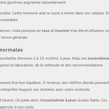
 votre glycémie augmente naturellement.
nsuline. Cette hormone aide le sucre à entrer dans vos cellules. E
 immédiate.
raisses. Voilà pourquoi un
taux d’insuline
trop élevé influence vo
e forme générale.
s normales
ourchette d’environ 2 à 15 mUI/mL à jeun. Mais ces
insulinémi
épend du laboratoire, de la méthode et des recommandations
vent d’un bon équilibre. À l’inverse, des chiffres élevés peuvent
 interprète toujours ces données avec votre contexte.
 heures. On parle alors d’
insulinémie à jeun
, la plus fiable. Ces
agnostic à eux seuls.