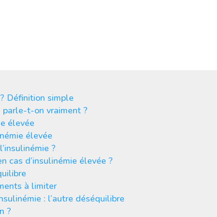
ider à retrouver l’équilibre
? Définition simple
i parle-t-on vraiment ?
ie élevée
inémie élevée
’insulinémie ?
 cas d’insulinémie élevée ?
uilibre
ments à limiter
sulinémie : l’autre déséquilibre
n ?