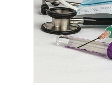
Votre médecin vien
l’
insulinémie
? Vous