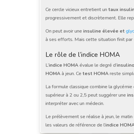
Ce cercle vicieux entretient un
taux insuli
progressivement et discrètement. Elle re
On peut avoir une
insuline élevée et
gly
à ses efforts. Mais cette situation finit pa
Le rôle de l’indice HOMA
L’
indice HOMA
évalue le degré d’
insulin
HOMA
à jeun. Ce
test HOMA
reste simple
La formule classique combine la glycémie et 
supérieur à 2 ou 2,5 peut suggérer une
in
interpréter avec un médecin.
Le prélèvement se réalise à jeun, le matin 
les valeurs de référence de l’
indice HOM