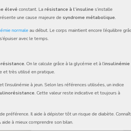
ne élevé
constant. La
résistance à l’insuline
s’installe
présente une cause majeure de
syndrome métabolique
.
cémie normale
au début. Le corps maintient encore l’équilibre grâ
r s’épuiser avec le temps.
orésistance
. On le calcule grâce à la glycémie et à l’
insulinémie
 et très utilisé en pratique.
l’insulinémie à jeun. Selon les références utilisées, un indice
sulinorésistance
. Cette valeur reste indicative et toujours à
de préférence. Il aide à dépister tôt un risque de diabète. Connaît
A
aide à mieux comprendre son bilan.