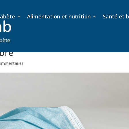
iabète
Alimentation et nutrition
Santé et b
Causes, symptômes et solutions
ibre
ommentaires