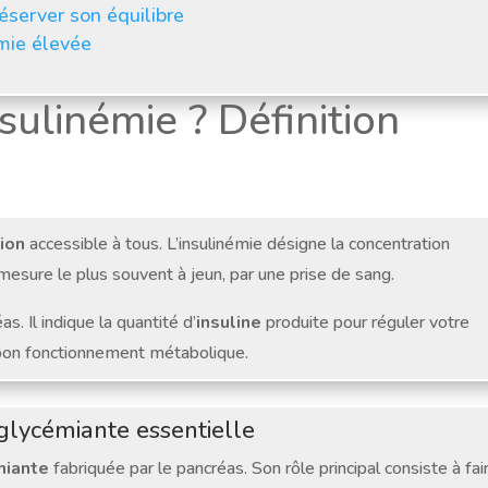
réserver son équilibre
émie élevée
sulinémie ? Définition
tion
accessible à tous. L’insulinémie désigne la concentration
mesure le plus souvent à jeun, par une prise de sang.
s. Il indique la quantité d’
insuline
produite pour réguler votre
u bon fonctionnement métabolique.
glycémiante essentielle
miante
fabriquée par le pancréas. Son rôle principal consiste à fai