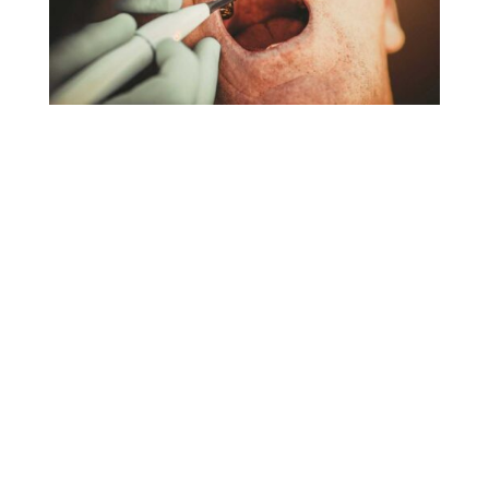
Connaître les soins
dentaires non
remboursés par la
Sécurité sociale permet
de ne pas vous mettre
dans le rouge
inutilement. Cet article
détaille le prix des actes