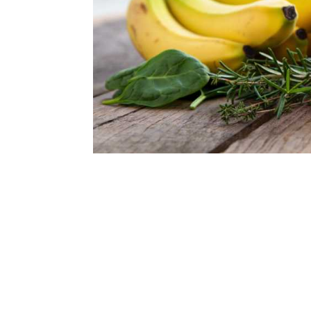
Une fatigue persist
signalent souvent 
estimé par la popu
cofacteur enzymati
synthèse des neuro