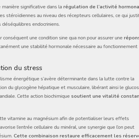
manière significative dans la
régulation de l’activité hormon
es stéroïdiennes au niveau des récepteurs cellulaires, ce qui justi
ns déséquilibres endocriniens.
ar conséquent une condition sine qua non pour assurer une
répon
multanément une stabilité hormonale nécessaire au fonctionnement
tion du stress
olisme énergétique s’avère déterminante dans la lutte contre la
tion du glycogène hépatique et musculaire, libérant ainsi le gluco
randiale. Cette action biochimique
soutient une vitalité consta
e vitamine au magnésium afin de potentialiser leurs effets
vorise l’entrée cellulaire du minéral, une synergie que l’on peut
nésium.
Cette combinaison restaure efficacement les réserv