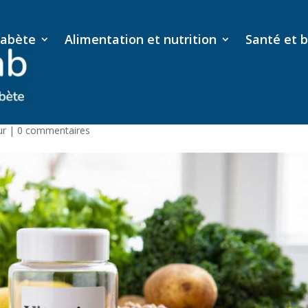
iabète
Alimentation et nutrition
Santé et b
ts, sources et dosage
ur
|
0 commentaires