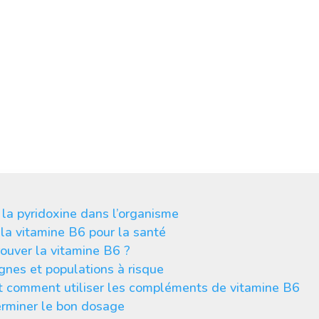
. Cet article
détaille les fonctions
la pyridoxine
, ses meilleures sources
es dosages recommandés.
la pyridoxine dans l’organisme
la vitamine B6 pour la santé
rouver la vitamine B6 ?
gnes et populations à risque
t comment utiliser les compléments de vitamine B6
erminer le bon dosage