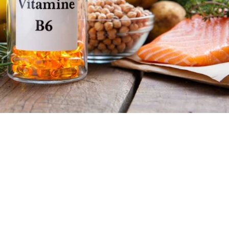
ante ou une irritabilité inexpliquée
un déséquilibre biochimique sous-
lation générale. La vitamine B6,
que majeur, conditionne pourtant la
transmetteurs et la production