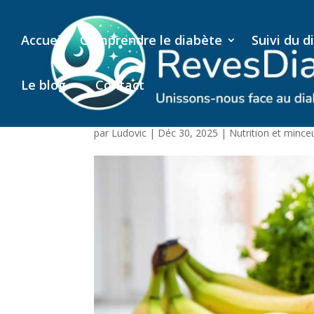
Accueil
Comprendre le diabète
Suivi du d
Le blog
Contact
Vitamine B6 : Bienfai
par
Ludovic
|
Déc 30, 2025
|
Nutrition et mince